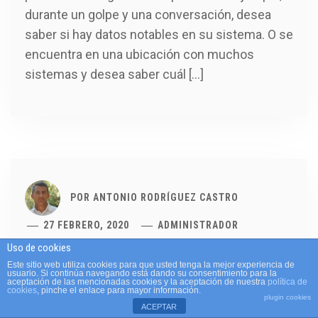
durante un golpe y una conversación, desea
saber si hay datos notables en su sistema. O se
encuentra en una ubicación con muchos
sistemas y desea saber cuál […]
POR
ANTONIO RODRÍGUEZ CASTRO
27 FEBRERO, 2020
ADMINISTRADOR
Autopsy búsqueda de
Uso de cookies
Este sitio web utiliza cookies para que usted tenga la mejor experiencia de
usuario. Si continúa navegando está dando su consentimiento para la
propiedades comunes
aceptación de las mencionadas cookies y la aceptación de nuestra
política de
cookies
, pinche el enlace para mayor información.
plugin cookies
ACEPTAR