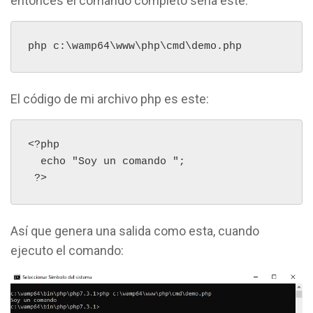
entonces el comando completo sería este:
php c:\wamp64\www\php\cmd\demo.php
El código de mi archivo php es este:
<?php

  echo "Soy un comando ";

 ?>
Así que genera una salida como esta, cuando
ejecuto el comando: